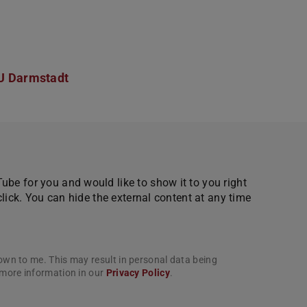
U Darmstadt
be for you and would like to show it to you right
click. You can hide the external content at any time
own to me. This may result in personal data being
 more information in our
Privacy Policy
.