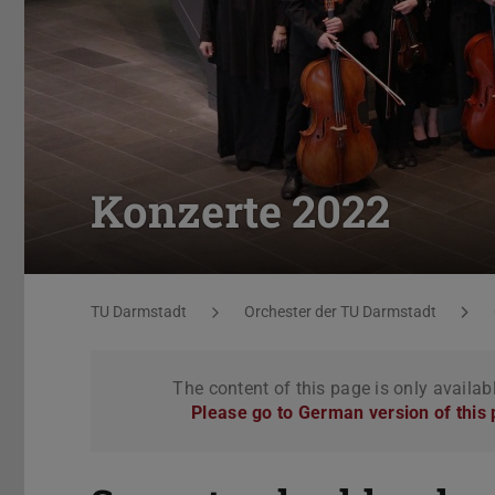
Konzerte 2022
You are here:
TU Darmstadt
Orchester der TU Darmstadt
The content of this page is only availab
Please go to German version of this