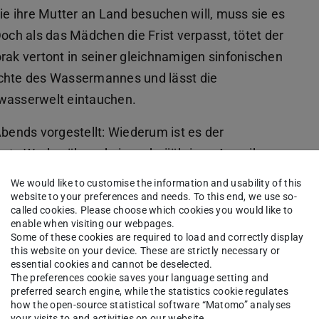
sie ihre Mutter an Land besuchen will, muss sie es
h als das Mädchen die Frist verpasst, tötet der
k vertont in seiner gleichnamigen sinfonischen
ichte des Wassermannes und lässt die
rwasserwelt eintauchen.
Abends vorgestellt: Wiederum ist es der
mte Werk während eines dreijährigen Amerika-
tze ist von einem eigenen Klangmotiv getragen;
We would like to customise the information and usability of this
 des Englischhorns im zweiten Satz bleibt im
website to your preferences and needs. To this end, we use so-
called cookies. Please choose which cookies you would like to
enable when visiting our webpages.
Some of these cookies are required to load and correctly display
 sind kostenlos am Konzertabend und über die
this website on your device. These are strictly necessary or
essential cookies and cannot be deselected.
sind allerdings herzlich eingeladen, unsere Arbeit
The preferences cookie saves your language setting and
orieren.
preferred search engine, while the statistics cookie regulates
how the open-source statistical software “Matomo” analyses
your visits to and activities on our website.