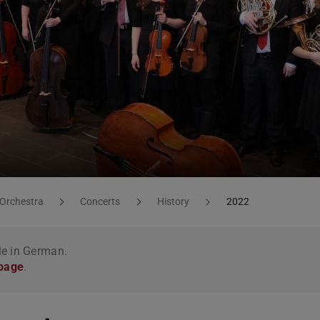
Orchestra
Concerts
History
2022
le in German.
 page
.