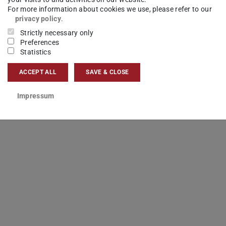
 es über die Orchester-Homepage oder über ztix
For more information about cookies we use, please refer to our
privacy policy
.
Strictly necessary only
n Coronaregeln der hessischen Landesregierung
Preferences
Statistics
ps://www.orchester.tu-darmstadt.de können Sie
ACCEPT ALL
SAVE & CLOSE
Impressum