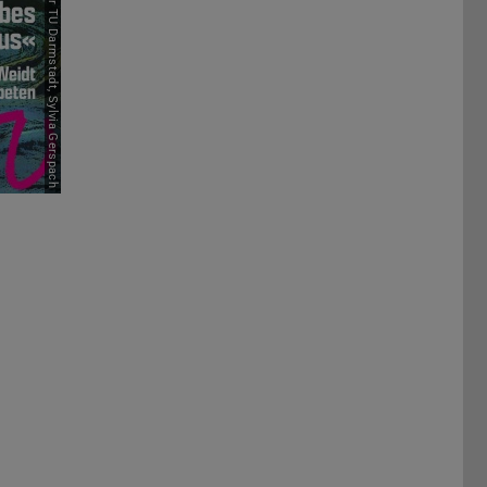
Picture: Orchester der TU Darmstadt, Sylvia Gerspach